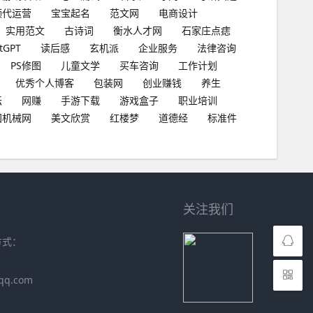
频代运营
宝宝起名
范文网
电商设计
实用范文
古诗词
衡水人才网
石家庄点痣
tGPT
读后感
玄机派
企业服务
法律咨询
PS修图
儿童文学
买车咨询
工作计划
优秀个人博客
包装网
创业赚钱
养生
坛
网赚
手游下载
游戏盒子
职业培训
国机械网
美文欣赏
红楼梦
道德经
标准件
关注我们
方式：
qq.com