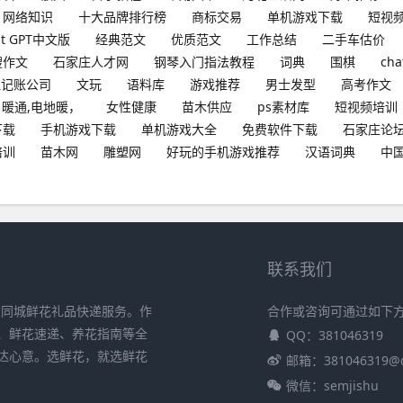
网络知识
十大品牌排行榜
商标交易
单机游戏下载
短视
at GPT中文版
经典范文
优质范文
工作总结
二手车估价
搜作文
石家庄人才网
钢琴入门指法教程
词典
围棋
cha
理记账公司
文玩
语料库
游戏推荐
男士发型
高考作文
暖通,电地暖，
女性健康
苗木供应
ps素材库
短视频培训
下载
手机游戏下载
单机游戏大全
免费软件下载
石家庄论
培训
苗木网
雕塑网
好玩的手机游戏推荐
汉语词典
中
联系我们
业同城鲜花礼品快递服务。作
合作或咨询可通过如下
、鲜花速递、养花指南等全
QQ：381046319
达心意。选鲜花，就选鲜花
邮箱：381046319@
微信：semjishu