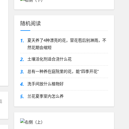
随机阅读
1.
夏天养了4种漂亮的花，冒花苞后别淋雨，不
然花期会缩短
2.
土壤活化剂适合浇什么花
3.
总有一种养在庭院里的花，能“四季开花”
4.
洗手间放什么植物好
5.
兰花夏季室内怎么养
篇