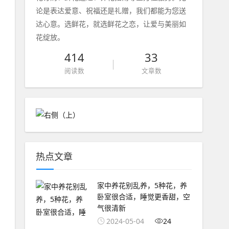
论是表达爱意、祝福还是礼赠，我们都能为您送
达心意。选鲜花，就选鲜花之恋，让爱与美丽如
花绽放。
414
33
阅读数
文章数
热点文章
家中养花别乱养，5种花，养
卧室很合适，睡觉更香甜，空
气很清新
2024-05-04
24