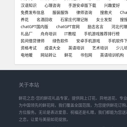
汉语知识
心理咨询
手游安卓版下载
兴趣爱好
免费发布信息
服装服饰
律师咨询
搜救犬
Ch
养花
名酒回收
石家庄代理记账
女士发型
搜
chatGPT国内版
chatGPT官网
励志名言
河北代
礼品厂
舟舟培训
IT教程
手机游戏推荐排行榜
民间借贷律师
绿色软件
安卓手机游戏
手机软件
资格考试
成语大全
英语培训
艺术培训
少儿
电地暖
网站转让
鲜花
书包网
英语培训机构
关于本站
鲜花之恋-您的鲜花礼品专家，提供网上订花、异地送花、专
为中国领先的鲜花网，我们覆盖全国范围，为您提供鲜花订购
方位服务。无论是表达爱意、祝福还是礼赠，我们都能为您送
之恋，让爱与美丽如花绽放。