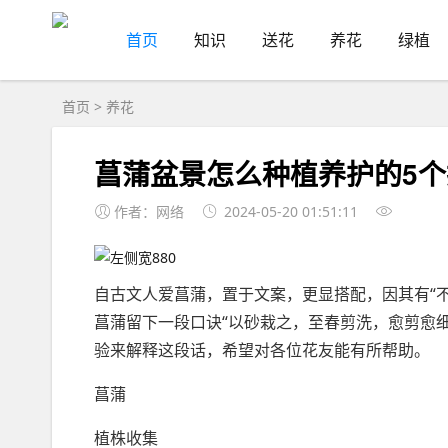
首页
知识
送花
养花
绿植
首页
>
养花
菖蒲盆景怎么种植养护的5个
作者：网络
2024-05-20 01:51:11
自古文人爱菖蒲，置于文案，更显搭配，因其有“不
菖蒲留下一段口诀“以砂栽之，至春剪洗，愈剪愈
验来解释这段话，希望对各位花友能有所帮助。
菖蒲
植株收集