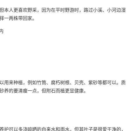
但本人更喜欢野采，因为在平时野游时，路过小溪、小河边湿
择一两株带回家。
以用来种植，例如竹筒、腐朽树根、贝壳、紫砂等都可以。质
砂养的要清瘦一点，但附石而植更显健康。
养护可以多浇晾晒的自来水和雨水，但其叶子是很爱干净的，