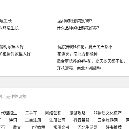
么环境生长
什么品种的杜鹃花好养？
和植物对家里人好
适合庭院养的4种花，夏天冬天都不怕，
开花漂亮，南北方都能种
网站，无作弊现象
代理招生
二手车
网络营销
旅游攻略
非物质文化遗产
事
诗词
工商注册
注册公司
抖音带货
云南旅游网
奇石
散文
自学教程
常用文书
河北生活网
好书推荐