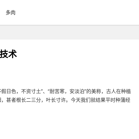
多肉
技术
假日色，不资寸土”、“耐苦寒，安淡泊”的美称，古人在种植
细，甚者根长二三分，叶长寸许。今天我们就结果平时种蒲经