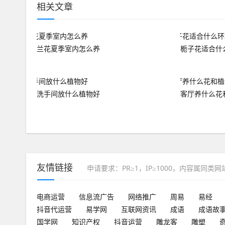
相关文章
兰花夏季室内怎么养
栀子花适合什
洗手间放什么植物好
客厅养什么花
友情链接
申请要求：PR≥1，IP≥1000，内容属同类
电商运营
信息流广告
网络推广
周易
易经
抖音代运营
易学网
互联网资讯
成语
成语故
国学网
知识产权
抖音运营
雕龙客
雕塑